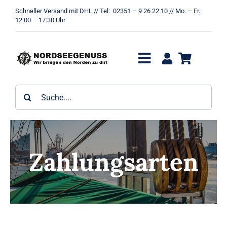
Zum
Schneller Versand mit DHL // Tel: 02351 – 9 26 22 10 // Mo. – Fr.
Inhalt
12:00 – 17:30 Uhr
springen
Toggle
Navigation
Gebäck
Suche
nach:
Geschenkpackungen
Gin
Zahlungsarten
Kandis
Likör