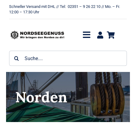
Zum
Schneller Versand mit DHL // Tel: 02351 – 9 26 22 10 // Mo. – Fr.
Inhalt
12:00 – 17:30 Uhr
springen
Toggle
Navigation
Gebäck
Suche
nach:
Geschenkpackungen
Gin
Norden
Kandis
Likör