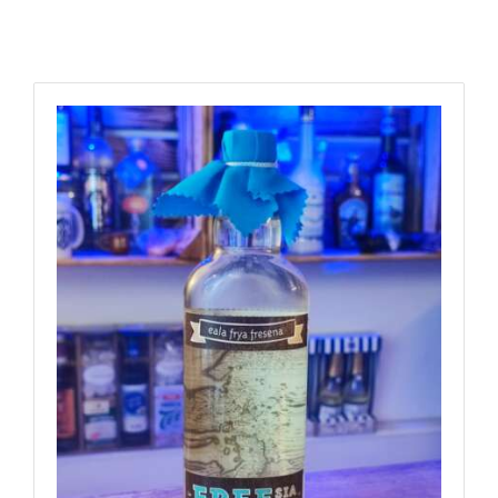
Met
Rum
Sekt
Whisky
Zubehör
FREEsia Gin 40% 0,5l